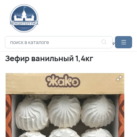
Каталог продукции
Кондитерские изделия
ЗЕФИР
ЖАКО
Зефир ванильный 1,4кг