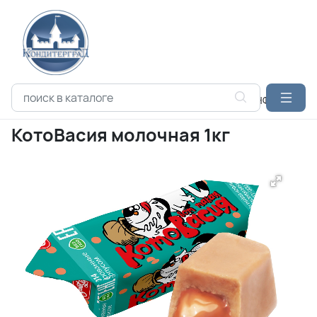
Каталог продукции
Кондитерские изделия
КОНФЕТЫ
С
КотоВасия молочная 1кг