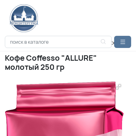
Каталог продукции
МАЙ-БРЕНДС
COFFESSO КОФЕ
Кофе
Кофе Coffesso "ALLURE"
молотый 250 гр