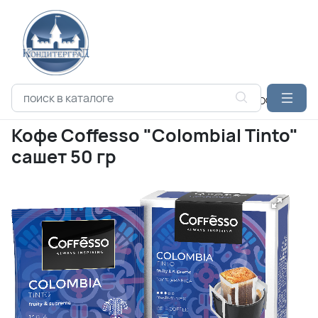
Каталог продукции
МАЙ-БРЕНДС
COFFESSO КОФЕ
Кофе
Кофе Coffesso "Colombial Tinto"
сашет 50 гр