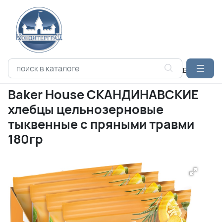
Каталог продукции
Кондитерские изделия
ХЛЕБЦЫ
BAK
Baker House СКАНДИНАВСКИЕ
хлебцы цельнозерновые
тыквенные с пряными травми
180гр