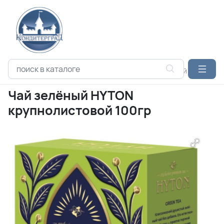
Каталог продукции
ЧАЙ
HYTON
Чай зелёный HYTON кр
Чай зелёный HYTON
крупнолистовой 100гр