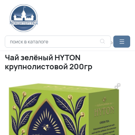
Каталог продукции
ЧАЙ
HYTON
Чай зелёный HYTON кр
Чай зелёный HYTON
крупнолистовой 200гр