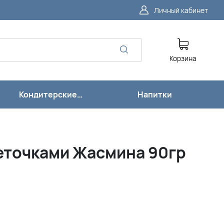
Личный кабинет
Корзина
Кондитерские
Напитки
изделия
веточками Жасмина 90гр