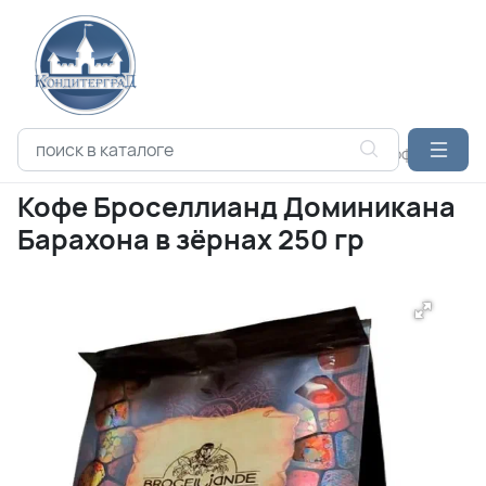
Каталог продукции
КОФЕ
БРОСЕЛЛИАНД
Кофе Броселл
Кофе Броселлианд Доминикана
Барахона в зёрнах 250 гр