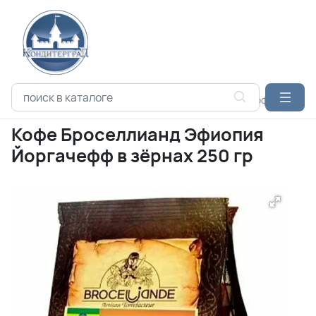
Каталог продукции
КОФЕ
БРОСЕЛЛИАНД
Кофе Броселл
Кофе Броселлианд Эфиопия
Йоргачефф в зёрнах 250 гр