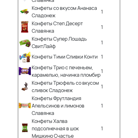
Славянка
Конфеты со вкусом Ананаса
1
Сладонеж
Конфеты Степ Десерт
1
Славянка
Конфеты Супер Лошадь
1
СвитЛайф
Конфеты Тими Сливки Конти
1
Конфеты Трио с печеньем,
1
карамелью, начинка пломбир
Конфеты Трюфель со вкусом
1
сливок Сладонеж
Конфеты Фрутландия
Апельсинов и лимонов
1
Славянка
Конфеты Халва
подсолнечная в шок
1
Мишкино Счастье