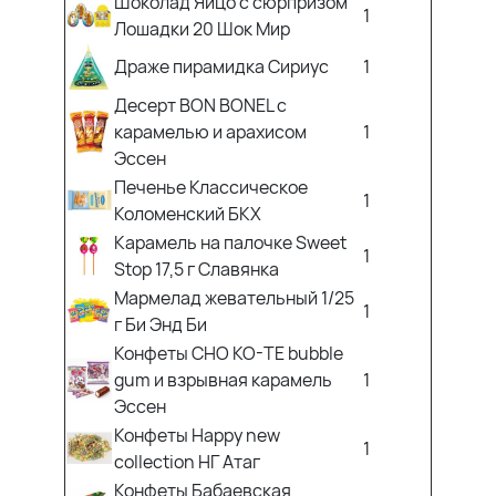
Шоколад Яйцо с сюрпризом
1
Лошадки 20 Шок Мир
Драже пирамидка Сириус
1
Десерт BON BONEL с
карамелью и арахисом
1
Эссен
Печенье Классическое
1
Коломенский БКХ
Карамель на палочке Sweet
1
Stop 17,5 г Славянка
Мармелад жевательный 1/25
1
г Би Энд Би
Конфеты CHO KO-TE bubble
gum и взрывная карамель
1
Эссен
Конфеты Happy new
1
collection НГ Атаг
Конфеты Бабаевская