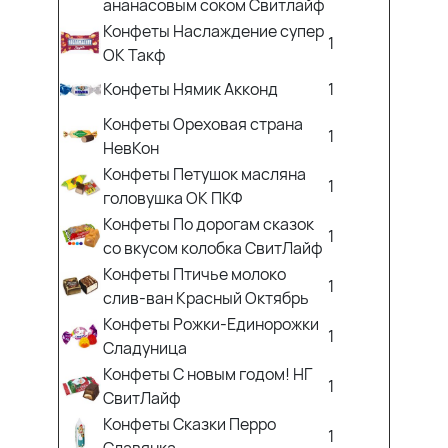
ананасовым соком Свитлайф
Конфеты Наслаждение супер
1
ОК Такф
Конфеты Нямик Акконд
1
Конфеты Ореховая страна
1
НевКон
Конфеты Петушок масляна
1
головушка ОК ПКФ
Конфеты По дорогам сказок
1
со вкусом колобка СвитЛайф
Конфеты Птичье молоко
1
слив-ван Красный Октябрь
Конфеты Рожки-Единорожки
1
Сладуница
Конфеты С новым годом! НГ
1
СвитЛайф
Конфеты Сказки Перро
1