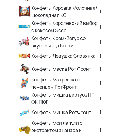
Конфеты Коровка Молочная/
1
шоколадная КО
Конфеты Королевский выбор
1
с кокосом Эссен
Конфеты Крем-йогур со
1
вкусом ягод Конти
Конфеты Левушка Славянка
1
Конфеты Маска Рот Фронт
1
Конфеты Матрёшка с
1
печеньем РотФронт
Конфеты Мишка виртуоз НГ
1
ОК ПКФ
Конфеты Мишка РотФронт
1
Конфеты Моя лапуля с
экстрактом ананаса и
1