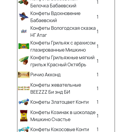
1
Белочка Бабаевский
Конфеты Вдохновение
1
Бабаевский
Конфеты Вологодская сказка
1
НГ Атаг
Конфеты Грильяж с арахисом
1
глазированные Мишкино
Конфеты Грильяжные мягкий
1
грильж Красный Октябрь
Ричио Акконд
1
Конфеты жевательные
1
BEEZZZ Би энд БИ
Конфеты Златоцвет Конти
1
Конфеты Козинак в шоколаде
1
Мишкино Счастье
Конфеты Кокосовые Конти
1