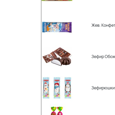
Жев. Конфет
Зефир Обож
Зефирюшки Н