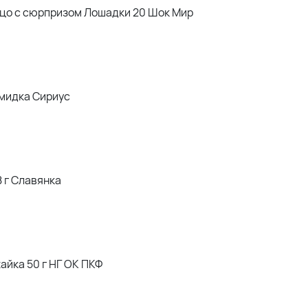
цо с сюрпризом Лошадки 20 Шок Мир
мидка Сириус
 г Славянка
йка 50 г НГ ОК ПКФ