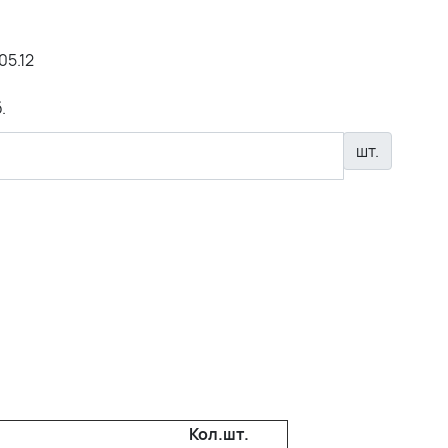
05.12
.
шт.
Кол.шт.