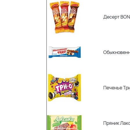
Десерт BON
Обыкновенн
Печенье Тр
Пряник Лако