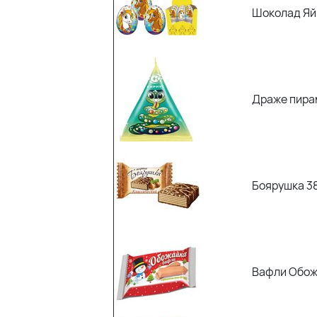
Шоколад Яй
Драже пира
Боярушка 38
Вафли Обожа