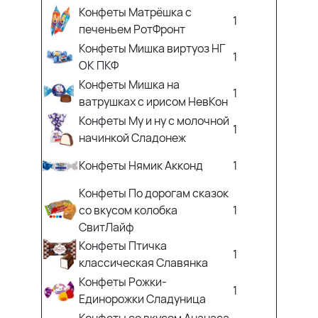
Конфеты Матрёшка с
1
печеньем РотФронт
Конфеты Мишка виртуоз НГ
1
ОК ПКФ
Конфеты Мишка на
1
ватрушках с ирисом НевКон
Конфеты Му и ну с молочной
1
начинкой Сладонеж
Конфеты Нямик Акконд
1
Конфеты По дорогам сказок
со вкусом колобка
1
СвитЛайф
Конфеты Птичка
1
классическая Славянка
Конфеты Рожки-
1
Единорожки Сладуница