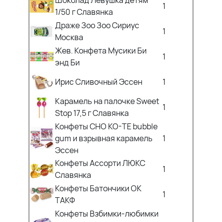
Шоколад Левушка детям
1
1/50 г Славянка
Драже Зоо Зоо Сириус
1
Москва
Жев. Конфета Мусики Би
1
энд Би
Ирис Сливочный Эссен
1
Карамель на палочке Sweet
1
Stop 17,5 г Славянка
Конфеты CHO KO-TE bubble
gum и взрывная карамель
1
Эссен
Конфеты Ассорти ЛЮКС
1
Славянка
Конфеты Батончики ОК
1
ТАКФ
Конфеты Взбимки-любимки