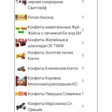
черная смородина
1
Свитлайф
Ричио Акконд
1
Конфеты жевательные Жуй-
1
Жуйсы с начинкой Би энд БИ
Конфеты Желейные в
1
шоколаде ОК ТАКФ
Конфеты Золотая лилия
1
Конти
Конфеты Княжеские Конти
1
Конфеты Коровка
1
Молочная/шоколадная КО
Конфеты Левушка Славянка
1
Конфеты Марсианка Сл.
1
Орешек